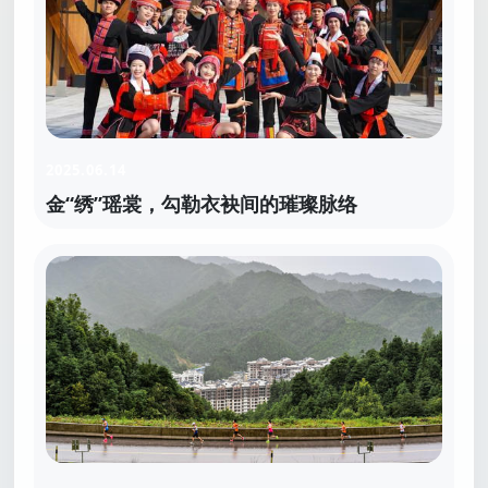
2025.06.14
金“绣”瑶裳，勾勒衣袂间的璀璨脉络