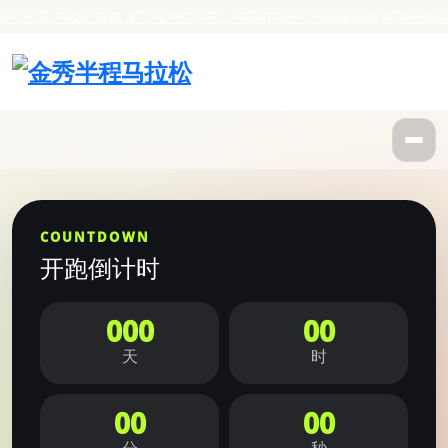
拉松县内接驳攻略来了
金“绣”瑶裳，勾勒衣袂间的璀璨脉络
赛事路线公布
COUNTDOWN
开跑倒计时
000
00
天
时
00
00